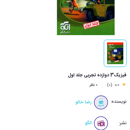
فیزیک3 دوازده تجربی جلد اول
0٫0
(0)
0 نظر
نویسنده:
رضا خالو
نشر:
الگو