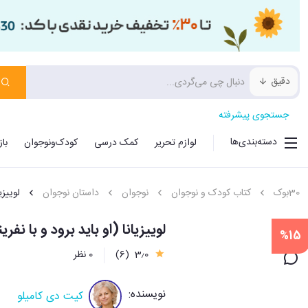
دقیق
جستجوی پیشرفته
دسته‌بندی‌ها
لوازم تحریر
کمک درسی
کودک‌ونوجوان
با
30بوک
کتاب کودک و نوجوان
نوجوان
داستان نوجوان
لوییزیا
لوییزیانا (او باید برود و با نف
%15
3٫0
(6)
0 نظر
نویسنده:
کیت دی کامیلو