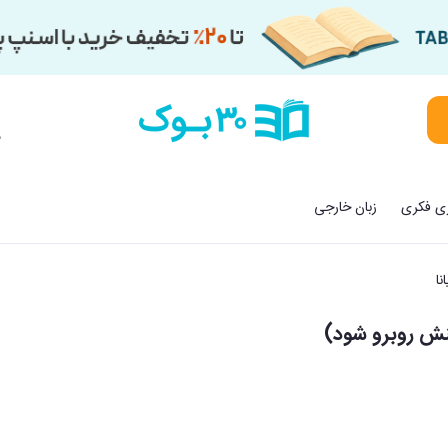
م
زی فکری
زبان خارجی
نا
رینش روبرو شود)