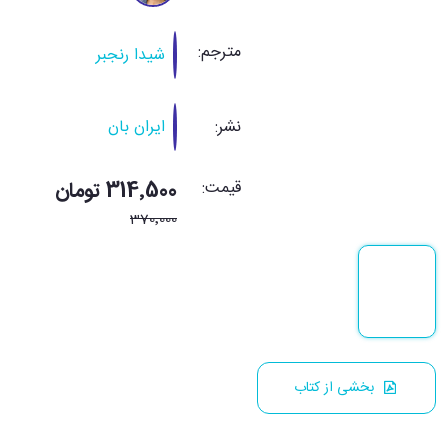
مترجم:
شیدا رنجبر
نشر:
ایران بان
قیمت:
314٬500 تومان
370٬000
بخشی از کتاب