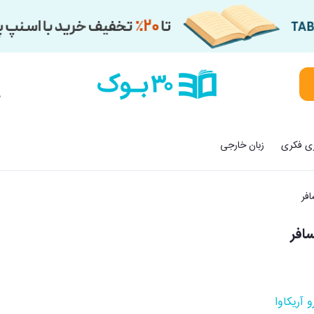
م
زی فکری
زبان خارجی
فر
افر
 آریکاوا