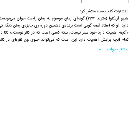
انتشارات کتاب سده منتشر کرد:
هیرو آریکاوا (متولد ۱۹۷۲) گونه‌ای رمان موسوم به رمان راحت خ
دارد. او که استاد قصه گویی است برنده‌ی دهمین دوره ری جایزه‌ی رمان دنگه ک
«آنچه اهمیت دارد خود سفر نیست، بلکه کسی است که در کنار توست.» نانا در 
تمام آنچه برایش اهمیت دارد این است که می‌تواند جلوی ون نقره‌ای در کنا
دوستان دوران جوانی‌اش است، اما نانا دلیلش را نمی‌داند.
بیشتر بخوانید
داستان نانا که در پس زمینه‌ای از فصل‌های متغیر ژاپن با لطافتی کمیاب و
نامنتظره‌ی زندگی را کشف می‌کند. این داستان درباره‌ی دوستی، تنهایی و در
این‌ها داستانی است که به ما نشان می‌دهد چگونه عشق ورزیدن، چه کم و چه زیاد،
فروشگاه اینترنتی 30بوک