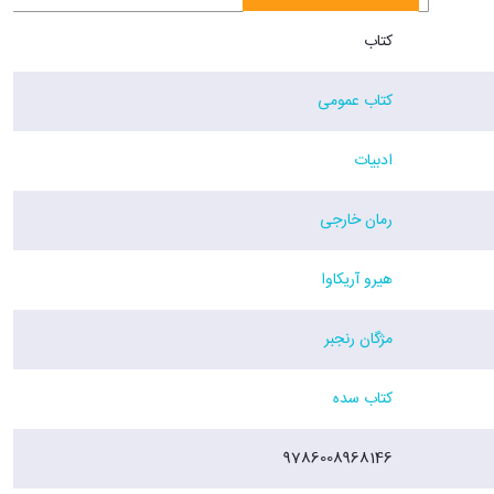
کتاب
کتاب عمومی
ادبیات
رمان خارجی
هیرو آریکاوا
مژگان رنجبر
کتاب سده
9786008968146