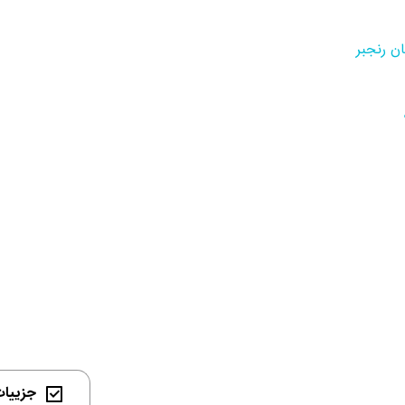
ان رنجبر
ب سده
جزییات 