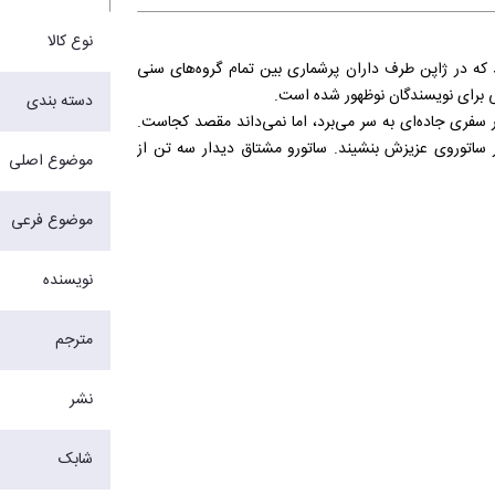
نوع کالا
وان می‌نویسد که در ژاپن طرف داران پرشماری بین تمام گروه‌های سنی
ی برای نویسندگان نوظهور شده است.
دسته بندی
سفری جاده‌ای به سر می‌برد، اما نمی‌داند مقصد کجاست.
ر ساتوروی عزیزش بنشیند. ساتورو مشتاق دیدار سه تن از
موضوع اصلی
 طنزی گیرا روایت می‌شود شگفتی و هیجان پیچ و خم‌های
موضوع فرعی
باره‌ی درک زمان گرفتن و زمان بخشیدن است. در راس تمام
 می‌تواند زندگی‌مان را متحول کند.
نویسنده
مترجم
نشر
شابک