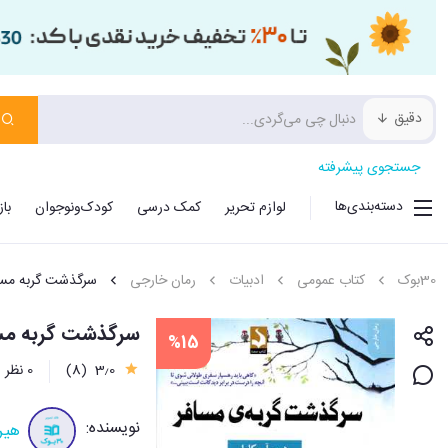
دقیق
جستجوی پیشرفته
دسته‌بندی‌ها
لوازم تحریر
کمک درسی
کودک‌ونوجوان
با
30بوک
کتاب عمومی
ادبیات
رمان خارجی
سرگذشت گربه مسا
سرگذشت گربه مس
%15
3٫0
(8)
0 نظر
نویسنده:
هیرو