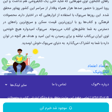
رفقای کتابخون توی شهرهایی که شاید حتی یک کتابفروشی هم نداشت و این
رویا امروز با حضور صدها هزار همراه وفادار از سراسر این کشور پهناور محقق
شده. این ‌روزها سی‌بوک با استفاده از ابزارهایی که در اختیار داره، محصولات
فرهنگی و کتاب‌ها رو با ارزون‌ترین قیمت ممکن و سریع‌ترین راه‌های در
دسترس به شما عاشق‌های کتاب می‌رسونه. سی‌بوک امیدواره هیچ خونه‌یی
توی ایران بی‌کتاب نباشه و برای رسیدن به این امید و هدف هر آنچه در توان
داره با شما به اشتراک می‌گذاره. به دنیای سی‌بوک خوش اومدید.
درباره ۳۰بوک
تماس با ما
سایر لینک‌ها
© 1393-1403 | تمامی حقوق این سایت متعلق به فروشگاه اینترنتی کتاب و محصولات
فرهنگی 30بوک می باشد. | به روز رسانی نرم افزاری 12 مرداد ماه 1405 ساعت 00:45
موجود شد خبرم کن