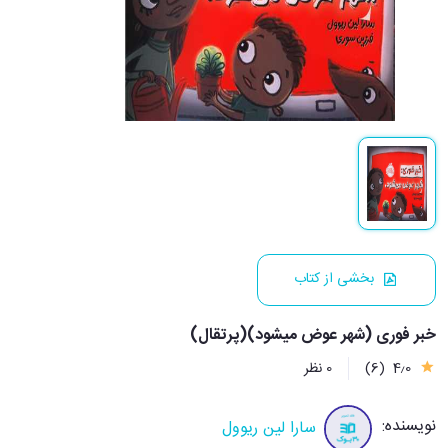
بخشی از کتاب
خبر فوری (شهر عوض میشود)(پرتقال)
4٫0
(6)
0 نظر
نویسنده:
سارا لین ریوول