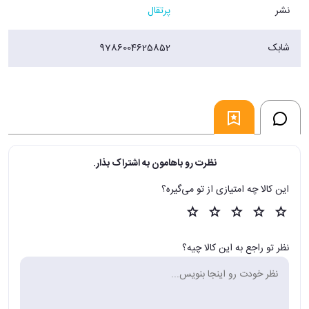
نشر
پرتقال
شابک
9786004625852
نظرت رو باهامون به اشتراک بذار.
این کالا چه امتیازی از تو می‌گیره؟
نظر تو راجع به این کالا چیه؟