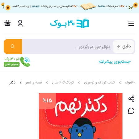
دقیق
جستجوی پیشرفته
30بوک
کتاب کودک و نوجوان
کودک تا 6 سال
قصه و شعر
دکتر
%15