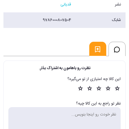
نشر
قدیانی
شابک
9786000807504
نظرت رو باهامون به اشتراک بذار.
این کالا چه امتیازی از تو می‌گیره؟
نظر تو راجع به این کالا چیه؟