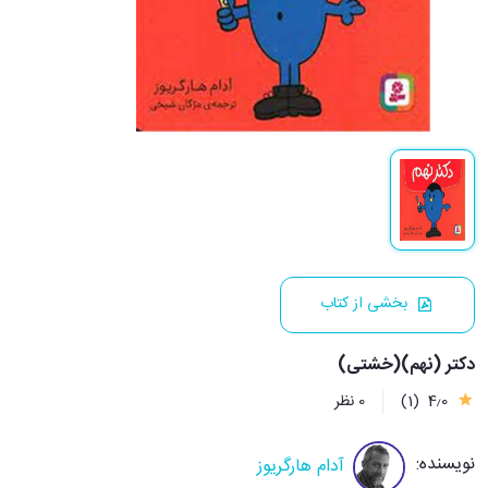
بخشی از کتاب
دکتر (نهم)(خشتی)
4٫0
(1)
0 نظر
نویسنده:
آدام هارگریوز