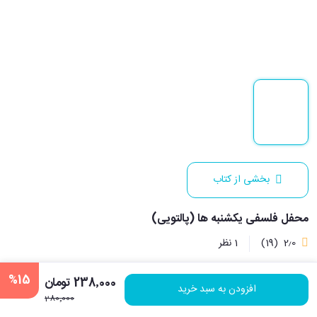
بخشی از کتاب
محفل فلسفی یکشنبه ها (پالتویی)
2٫0
(19)
1 نظر
%15
238٬000 تومان
نویسنده:
الکساندر مک کال اسمیت
افزودن به سبد خرید
280٬000