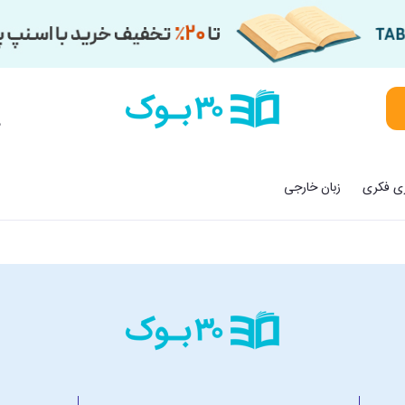
م
زی فکری
زبان خارجی