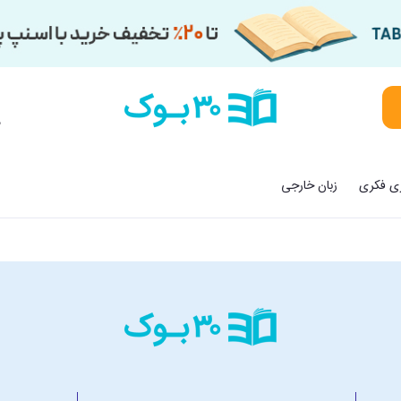
م
زی فکری
زبان خارجی