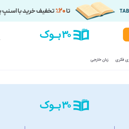
م
زی فکری
زبان خارجی