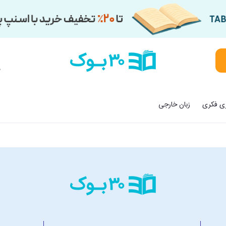
م
زی فکری
زبان خارجی