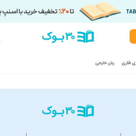
م
زی فکری
زبان خارجی