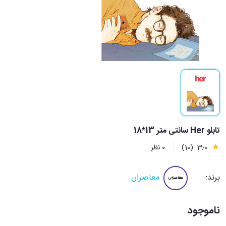
تابلو Her سانتی متر 13*18
3٫0
(10)
0 نظر
برند:
معاصران
ناموجود