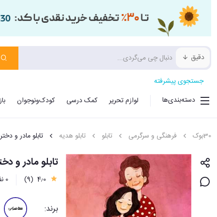
دقیق
جستجوی پیشرفته
دسته‌بندی‌ها
لوازم تحریر
کمک درسی
کودک‌ونوجوان
با
30بوک
فرهنگی و سرگرمی
تابلو
تابلو هدیه
تابلو مادر و دختر 13*18 سانتی مت
تابلو مادر و دختر 13*18 سانتی
4٫0
(9)
0 نظر
برند: