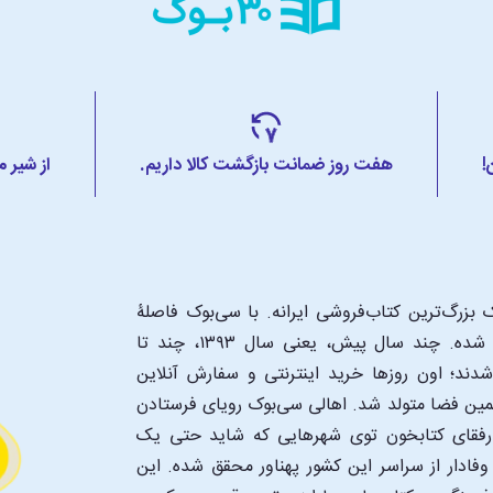
!
هفت روز ضمانت بازگشت کالا داریم.
از شیر 
بزرگ‌ترین کتاب‌فروشی ایرانه. با سی‌بوک فاصلۀ
شما تا یک کتابفروشی بزرگ و پروپیمون تنها به اندازۀ یک کلیک شده. چند سال پیش، یعنی سال ۱۳۹۳، چند تا
د؛ اون‌ روزها خرید اینترنتی و سفارش آنلاین
همین فضا متولد شد. اهالی سی‌بوک رویای فرستادن
ن رفقای کتابخون توی شهرهایی که شاید حتی یک
فادار از سراسر این کشور پهناور محقق شده. این