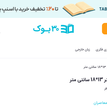
م
زی فکری
زبان خارجی
ر
 متر
معاصران