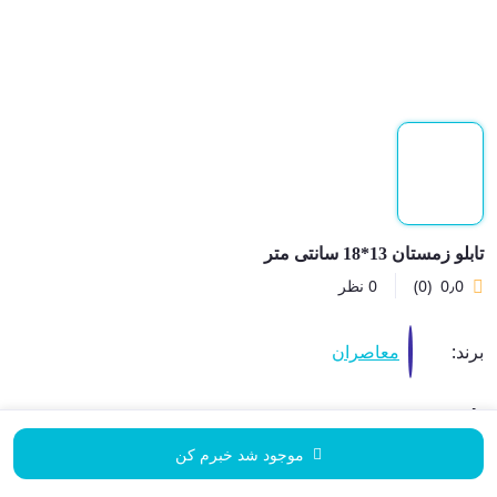
تابلو زمستان 13*18 سانتی متر
0٫0
(0)
0 نظر
برند:
معاصران
ناموجود
موجود شد خبرم کن
دفعات مشاهده تابلو
1270