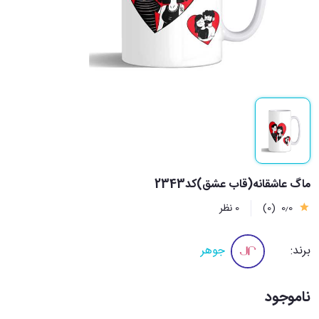
ماگ عاشقانه(قاب عشق)کد2343
0٫0
(0)
0 نظر
برند:
جوهر
ناموجود