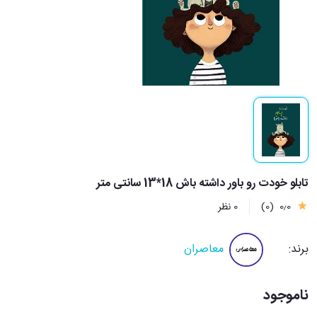
تابلو خودت رو باور داشته باش 18*13 سانتی متر
0٫0
(0)
0 نظر
برند:
معاصران
ناموجود