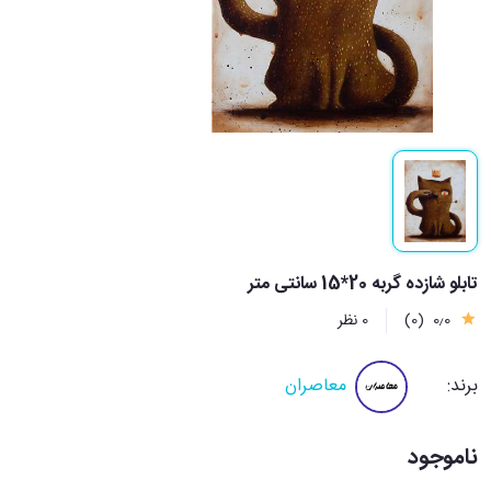
تابلو شازده گربه 20*15 سانتی متر
0٫0
(0)
0 نظر
برند:
معاصران
ناموجود