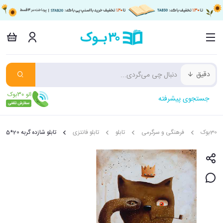
دقیق
جستجوی پیشرفته
30بوک
فرهنگی و سرگرمی
تابلو
تابلو فانتزی
تابلو شازده گربه 20*15 سانتی متر