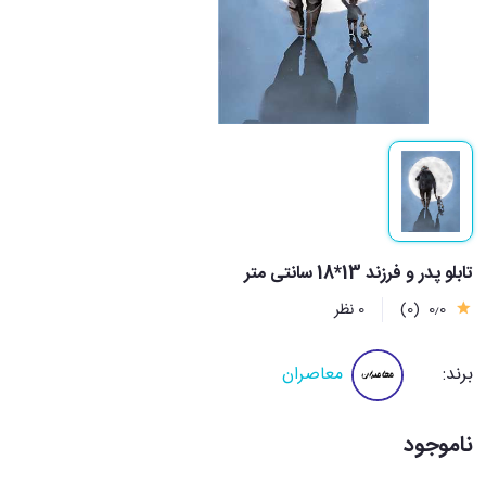
تابلو پدر و فرزند 13*18 سانتی متر
0٫0
(0)
0 نظر
برند:
معاصران
ناموجود