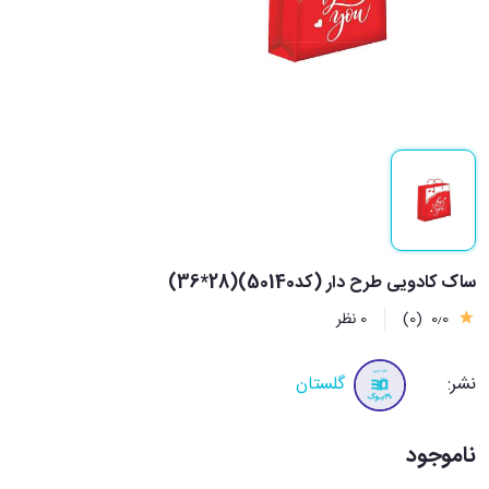
ساک کادویی طرح دار (کد50140)(28*36)
0٫0
(0)
0 نظر
نشر:
گلستان
ناموجود