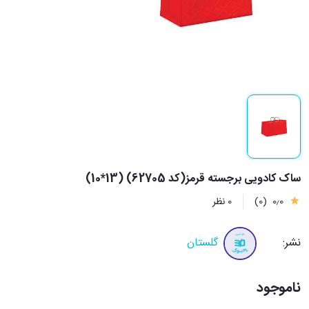
ساک کادویی برجسته قرمز(کد 62705) (13*10)
0٫0
(0)
0 نظر
نشر:
گلستان
ناموجود