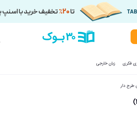
م
زی فکری
زبان خارجی
 طرح دار
د 52282)(17*27)