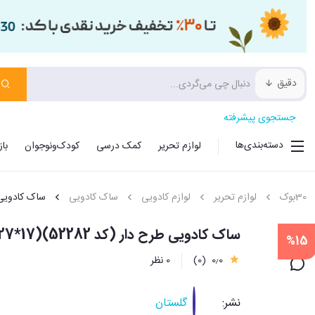
دقیق
جستجوی پیشرفته
دسته‌بندی‌ها
لوازم تحریر
کمک درسی
کودک‌ونوجوان
با
30بوک
لوازم تحریر
لوازم کادویی
ساک کادویی
ساک کادویی
ساک کادویی طرح دار (ک
%15
0٫0
(0)
0 نظر
نشر:
گلستان