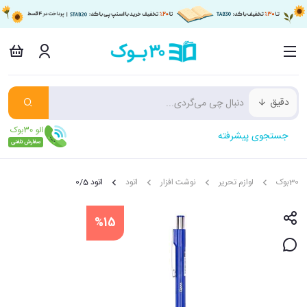
دقیق
جستجوی پیشرفته
30بوک
لوازم تحریر
نوشت افزار
اتود
اتود 0/5
%15