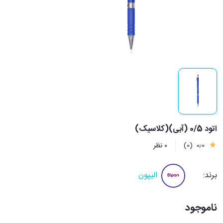
اتود 0/5 (آبی)(کلاسیک)
0٫0
(0)
0 نظر
برند:
الیپون
ناموجود