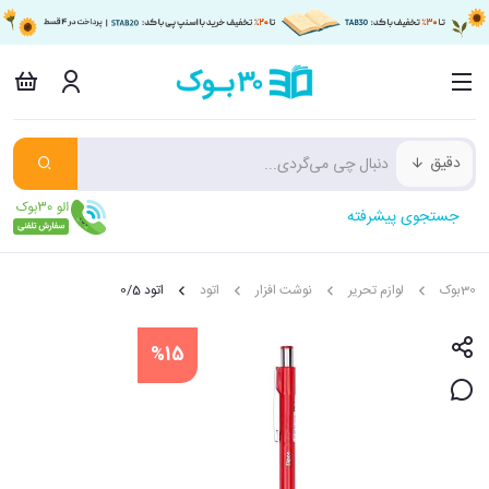
دقیق
جستجوی پیشرفته
30بوک
لوازم تحریر
نوشت افزار
اتود
اتود 0/5
%15