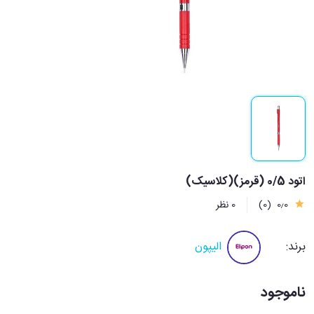
اتود 0/5 (قرمز)(کلاسیک)
0٫0
(0)
0 نظر
برند:
الیپون
ناموجود