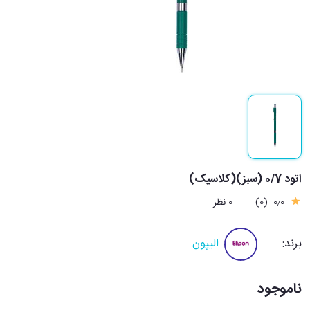
اتود 0/7 (سبز)(کلاسیک)
0٫0
(0)
0 نظر
برند:
الیپون
ناموجود