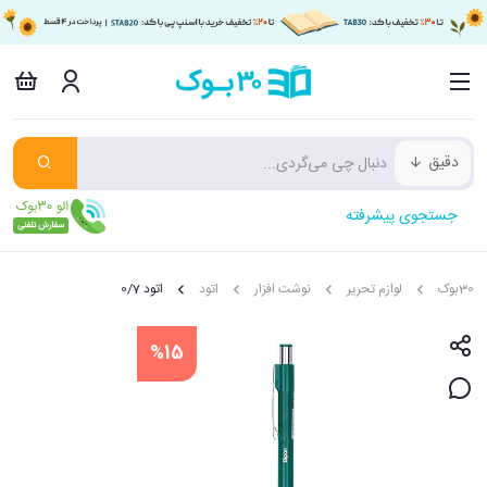
دقیق
جستجوی پیشرفته
30بوک
لوازم تحریر
نوشت افزار
اتود
اتود 0/7
%15