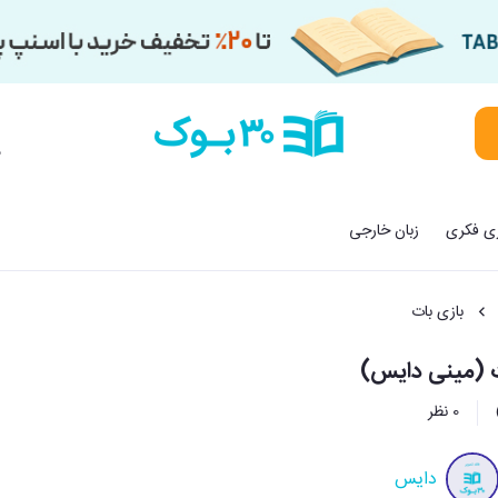
م
زی فکری
زبان خارجی
بازی بات
ت (مینی دایس)
0 نظر
دایس