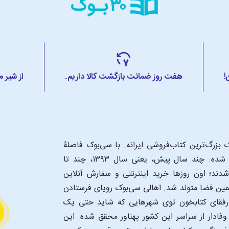
!
هفت روز ضمانت بازگشت کالا داریم.
از شیر 
بزرگ‌ترین کتاب‌فروشی ایرانه. با سی‌بوک فاصلۀ
شما تا یک کتابفروشی بزرگ و پروپیمون تنها به اندازۀ یک کلیک شده. چند سال پیش، یعنی سال ۱۳۹۳، چند تا
د؛ اون‌ روزها خرید اینترنتی و سفارش آنلاین
همین فضا متولد شد. اهالی سی‌بوک رویای فرستادن
ن رفقای کتابخون توی شهرهایی که شاید حتی یک
فادار از سراسر این کشور پهناور محقق شده. این