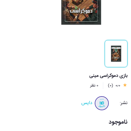
بازی دموکراسی مینی
0٫0
(0)
0 نظر
نشر:
دایس
ناموجود