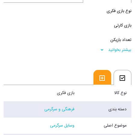
نوع بازی فکری
بازی کارتی
تعداد بازیکن
بیشتر بخوانید
۴ نفر
درجه سختی
متوسط
نوع کالا
بازی فکری
خلاصه روش بازی
دسته بندی
فرهنگی و سرگرمی
مقامات در حال توطئه برای تضعیف دموکراسی هستند! آن‌ها باید اسناد و
پول‌ها را مخفیانه مبادله کنند، اما یک جفت روزنامه‌نگار به فعالیت‌های آن‌ها
موضوع اصلی
وسایل سرگرمی
مشکوک شده‌اند. آیا خبرنگاران جسور می‌توانند قبل از دیر شدن فساد را افشا
کنند؟