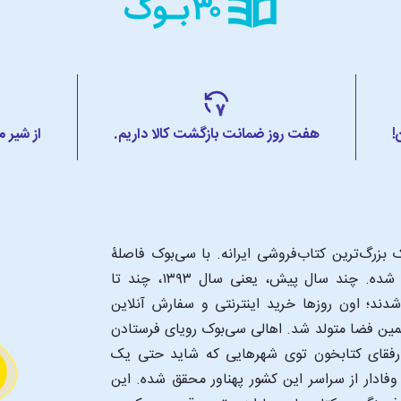
!
هفت روز ضمانت بازگشت کالا داریم.
از شیر 
بزرگ‌ترین کتاب‌فروشی ایرانه. با سی‌بوک فاصلۀ
شما تا یک کتابفروشی بزرگ و پروپیمون تنها به اندازۀ یک کلیک شده. چند سال پیش، یعنی سال ۱۳۹۳، چند تا
د؛ اون‌ روزها خرید اینترنتی و سفارش آنلاین
همین فضا متولد شد. اهالی سی‌بوک رویای فرستادن
ن رفقای کتابخون توی شهرهایی که شاید حتی یک
فادار از سراسر این کشور پهناور محقق شده. این