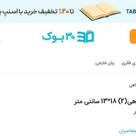
م
زی فکری
زبان خارجی
اهی
انتی متر
معاصران