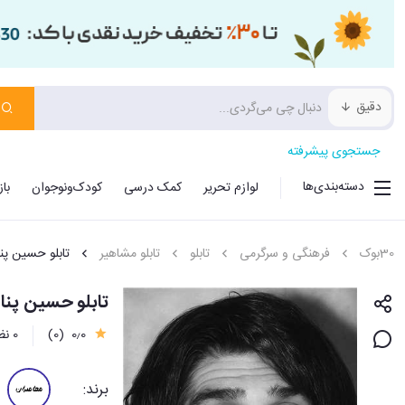
دقیق
جستجوی پیشرفته
دسته‌بندی‌ها
لوازم تحریر
کمک درسی
کودک‌ونوجوان
با
30بوک
فرهنگی و سرگرمی
تابلو
تابلو مشاهیر
تابلو حسین پن
تابلو حسین پناهی(2) 18*13 س
0٫0
(0)
0 نظر
برند: