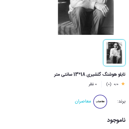
تابلو هوشنگ گلشیری 18*13 سانتی متر
0٫0
(0)
0 نظر
برند:
معاصران
ناموجود