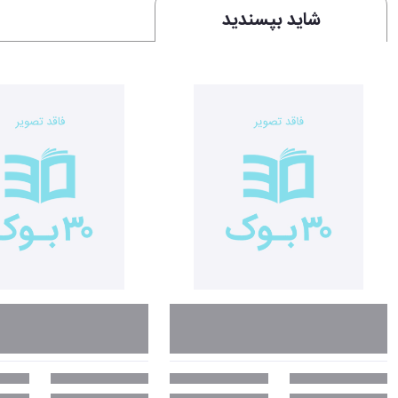
شاید بپسندید