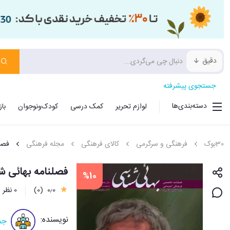
دقیق
جستجوی پیشرفته
دسته‌بندی‌ها
لوازم تحریر
کمک درسی
کودک‌ونوجوان
با
30بوک
فرهنگی و سرگرمی
کالای فرهنگی
مجله فرهنگی
فصل
فصلنامه بهائی شناسی (13
%10
0٫0
(0)
0 نظر
نویسنده:
جم