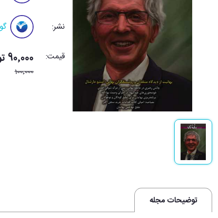
نشر:
گو
قیمت:
90٬000 تومان
100٬000
توضیحات مجله