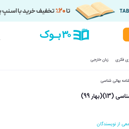
م
زی فکری
زبان خارجی
نامه بهائی شناسی
)(بهار 99)
عی از نویسندگان