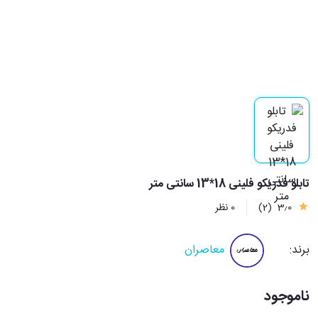
تابلو فدریکو فلینی 18*13 سانتی متر
3٫0
(2)
0 نظر
برند:
معاصران
ناموجود