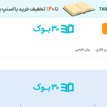
م
زی فکری
زبان خارجی