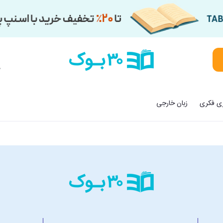
م
زی فکری
زبان خارجی