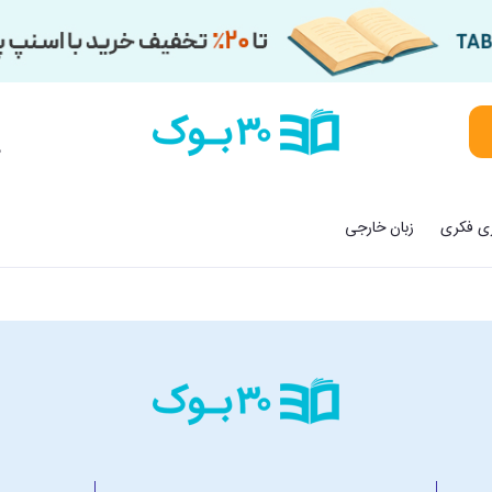
م
زی فکری
زبان خارجی