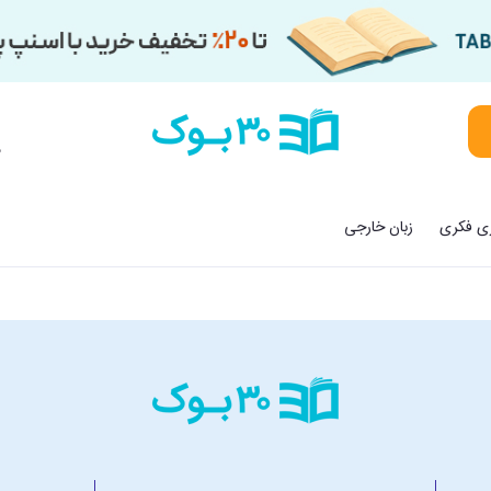
م
زی فکری
زبان خارجی