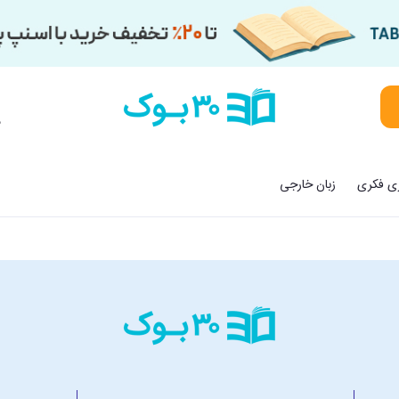
م
زی فکری
زبان خارجی