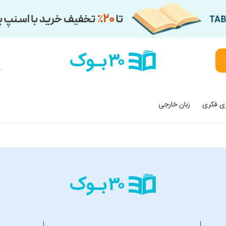
م
زی فکری
زبان خارجی