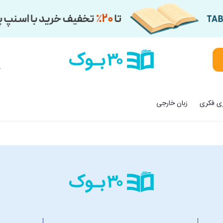
م
زی فکری
زبان خارجی