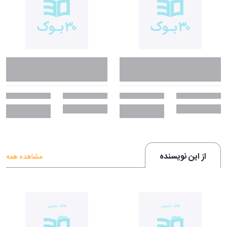
هستند، همچنین زیگموند فروید که در دوره جوانی و دانشجویی خود به سر
می‌برد و به‌عنوان سرگرمی بر روی موضوع رؤیاها تحقیق می‌کند و مشاور و
راهنمای برویر نیز هست. و لو سالومه بانوی نویسنده روسی. نیچه و برویر در
زندگی واقعی هرگز یکدیگر را ملاقات نکردند اما بخش‌هایی از این کتاب بر
اساس واقعیت نوشته شده است. اما آنچه که در وقتی نیچه گریست بیان
می‌شود؛ یعنی دیدگاه‌های فیلسوفانه دربارهٔ شرایط انسانی و روش‌های
خودتحلیلی؛ پیش‌بینی‌کننده بسیاری از نظرات و تفکراتی است که به فروید
نسبت داده می‌شود.
واکنش‌های جهانی به رمان وقتی نیچه
گریست:
«کتاب وقتی نیچه گریست، تحقیقی است موشکافانه و رمانی هوشمندانه و
از این نویسنده
مشاهده همه
سرشار از تخیل.»
- بوستون گلوب
«کتابی نیرومند و معتبر! شگفتی در لحظه‌ای جادویی و تکان‌دهنده نهفته
است.»
- جهان کتاب واشنگتن پست
«وقتی نیچه گریست پس از سناریوی فروید سارتر بهترین داستان‌پردازی دربارهٔ