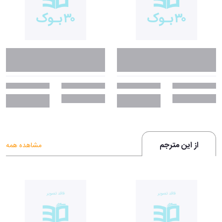
متفکری بزرگ است.»
- شیکاگو تریبون
«اروین یالوم در این رمان تحسین‌برانگیز، به‌عنوان داستان‌نویسی ورزیده و
پیشگوی برجستهٔ روح انسانی حق مطلب را ادا می‌کند.»
- رولو مِی
«وقتی نیچه گریست پس از جلاد عشق، گامی رو به جلو برای اروین یالوم
محسوب می‌شود. او افکار ژرف انسانی را در لفافهٔ داستانی بی‌نظیر بیان
می‌کند. بیش از این چه می‌توان خواست؟»
- تئودور روزاک، نویسندهٔ کتاب
کورسو
«رمانی افسونگر دربارهٔ برخورد خیالی نبوغ نهفتهٔ زیگموند فروید و فریدریش
نیچه. داستانی دلربا و جذاب.»
- شبه جزیرهٔ پالو آلتو تایمز تریبون
از این مترجم
مشاهده همه
چرا باید کتاب وقتی نیچه گریست را بخوانیم؟
کتاب وقتی نیچه گریست مملو از جملات و نظرات فلسفی متعدد، ارزشمند و
به‌نوعی درمانگر است. این رمان را هرکسی که بخواهد با روان‌درمانی، فلسفه و
یا نیچه آشنا شود، می‌تواند بخواند. ازآنجایی‌که این دو فیلسوف هر یک به زبان