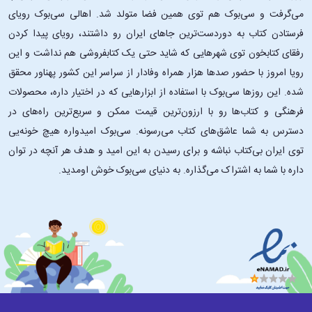
بااین‌حال، برویر می‌دانست آنچه او را به سمت برتا جذب می‌کند همین
می‌گرفت و سی‌بوک هم توی همین فضا متولد شد. اهالی سی‌بوک رویای
معصومیت جنسی اوست.»
فرستادن کتاب به دوردست‌ترین جاهای ایران رو داشتند، رویای پیدا کردن
«چهار هفتهٔ بعد، ساعت چهار بعدازظهر، برویر پشت میز مطبش در ساختمان
رفقای کتابخون توی شهرهایی که شاید حتی یک کتابفروشی هم نداشت و این
شمارهٔ هفت، خیابان بکر نشسته بود و بی‌صبرانه ورود دوشیزه لو سالومه را
رویا امروز با حضور صدها هزار همراه وفادار از سراسر این کشور پهناور محقق
انتظار می‌کشید. غیرمعمول بود که در طول روز کاری‌اش وقفه‌ای داشته باشد،
شده. این ‌روزها سی‌بوک با استفاده از ابزارهایی که در اختیار داره، محصولات
ولی با اشتیاقی که برای دیدن لو سالومه داشت، سه بیمار قبلی را به‌سرعت
فرهنگی و کتاب‌ها رو با ارزون‌ترین قیمت ممکن و سریع‌ترین راه‌های در
ویزیت کرده بود. هر سه ناخوشی‌های ساده‌ای داشتند و کوشش زیادی برای
دسترس به شما عاشق‌های کتاب می‌رسونه. سی‌بوک امیدواره هیچ خونه‌یی
تشخیص لازم نبود. دو بیمار اولی مردانی شصت و چند ساله از مشکل
توی ایران بی‌کتاب نباشه و برای رسیدن به این امید و هدف هر آنچه در توان
مشابهی رنج می‌بردند: تنفس سخت و سرفهٔ خشک و آزاردهنده. سال‌ها بود که
برویر آمفیزم مزمنشان را درمان می‌کرد. در هوای سرد و مرطوب، برونشیت حاد
داره با شما به اشتراک می‌گذاره. به دنیای سی‌بوک خوش اومدید.
هم بر آن اضافه می‌شد و مشکل ریوی شدیدی ایجاد می‌کرد. برای هردو،
مرفین برای سرفه (گرد دووِر پنج عدد، سه بار در روز)، مقدر کمی خلط‌آور
(ایپکاک)، بخور آب جوش و ضماد خردل روی قفسهٔ سینه تجویز کرد. گرچه
بعضی پزشکان استفاده از ضماد خردل را بی‌فایده می‌دانستند، ولی برویر به آن
اعتقاد داشت و اغلب تجویزش می‌کرد، خصوصاً امسال که به نظر می‌رسید
نیمی از ساکنان وین دچار مشکل تنفسی شده‌اند. این شهر برای سه هفته رنگ
آفتاب را ندیده بود و بارانی ریز و سردْ بی‌رحمانه می‌بارید!»