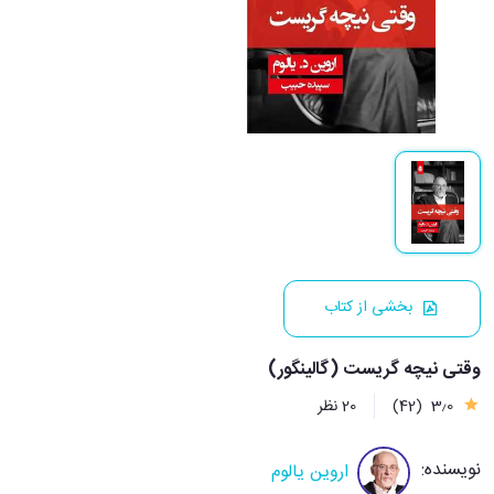
بخشی از کتاب
وقتی نیچه گریست (گالینگور)
3٫0
(42)
20 نظر
نویسنده:
اروین یالوم