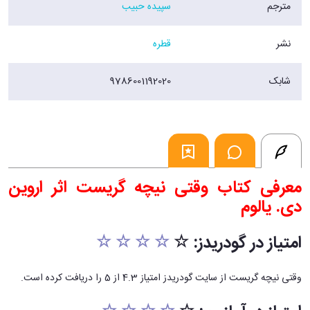
مترجم
سپیده حبیب
مترجم این کتاب، خود روانپزشک است و با یادداشت‌های متعدد خود درباره
مفاهیم تخصصی روانپزشکی و پزشکی درک این اثر برجسته را برای خوانندگان
نشر
قطره
غیر متخصص در این زمینه بسیار آسان کرده است.
فروشگاه اینترنتی 30بوک
شابک
9786001192020
معرفی کتاب وقتی نیچه گریست اثر اروین
دی. یالوم
امتیاز در گودریدز: ☆
☆ ☆ ☆ ☆
وقتی نیچه گریست از سایت گودریدز امتیاز 4.3 از 5 را دریافت کرده است.