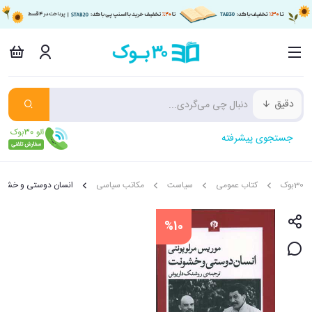
دقیق
جستجوی پیشرفته
30بوک
کتاب عمومی
سیاست
مکاتب سیاسی
انسان دوستی و خشو
%10