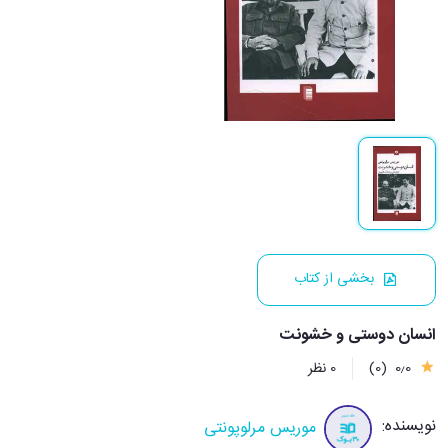
بخشی از کتاب
انسان دوستی و خشونت
0٫0
(0)
0 نظر
نویسنده:
موریس مرلوپونتی