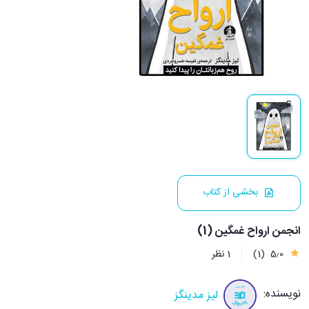
بخشی از کتاب
انجمن ارواح غمگین (1)
5٫0
(1)
1 نظر
نویسنده:
لیز مدینگز