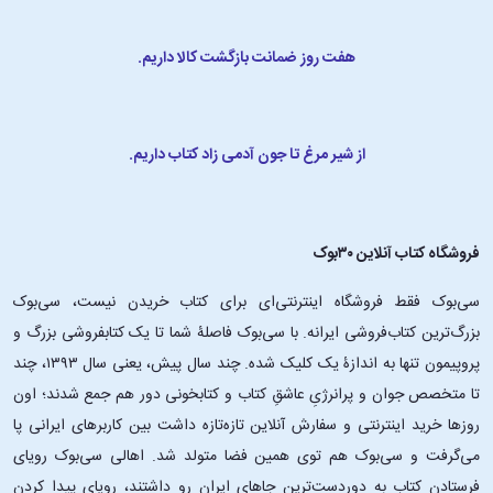
می‌برد و بر بزرگ‌ترین نقاط عطف سرگذشت بشر پرتو می‌افکند. در این کتاب
یووال از ما دعوت می‌کند تا همراه با تعدادی از جهانگردها مثل خواهرزادۀ
هفت روز ضمانت بازگشت کالا داریم.
خودش زوئی، زیست‌شناس مشهور پروفسود ساراسواتی، کارآگاه ریگ لوپز و
ابرقهرمان اصلی دکتر فیکشن سوار سمت وحشی و ناگفتۀ تاریخ شویم.
دربارۀ لیز مدینگز‌: نویسنده و تصویرگر
از شیر مرغ تا جون آدمی زاد کتاب داریم.
بریتانیایی
فروشگاه کتاب آنلاین ۳۰بوک
لیز مدینگز
نویسنده و تصویرگر برجستۀ کتاب‌های کودکان است که در بریستولِ
سی‌بوک فقط فروشگاه اینترنتی‌ای برای کتاب خریدن نیست، سی‌بوک
بریتانیا زندگی می‌کند. او از سال 2014 کار بر روی مجموعۀ ارواح غمگین را آغاز
کرد و آثار هنری و محصولات مختلفی را برای این مجموعه خلق کرد. او کار بر
بزرگ‌ترین کتاب‌فروشی ایرانه. با سی‌بوک فاصلۀ شما تا یک کتابفروشی بزرگ و
روی مجموعۀ ارواح غمگین را دقیقاً بعد از گرفتن مدرک تصویرگری‌اش شروع
پروپیمون تنها به اندازۀ یک کلیک شده. چند سال پیش، یعنی سال ۱۳۹۳، چند
کرد. ساختن کتاب مصور تنها هدف او بود و کمیک انجمن ارواح غمگین او در
تا متخصص جوان و پرانرژیِ عاشقِ کتاب و کتابخونی دور هم جمع شدند؛ اون‌
دنیای مجازی بسیار پرطرفدار شد. او به خلق کتاب‌های کمیک ادامه داد و در
روزها خرید اینترنتی و سفارش آنلاین تازه‌تازه داشت بین کاربرهای ایرانی پا
نهایت آن‌ها را در یک روزنامۀ کوچک محلی منتشر کرد. تصاویر این کتاب‌ها به
می‌گرفت و سی‌بوک هم توی همین فضا متولد شد. اهالی سی‌بوک رویای
مرور بر روی تیشرت‌ها، لیوان‌ها و وسائل تزئینی دیگر چاپ شدند. مدینگز در
فرستادن کتاب به دوردست‌ترین جاهای ایران رو داشتند، رویای پیدا کردن
این مجموعه بیشتر بر افکار و احساسات تمرکز کرده است و این‌که گذراندن