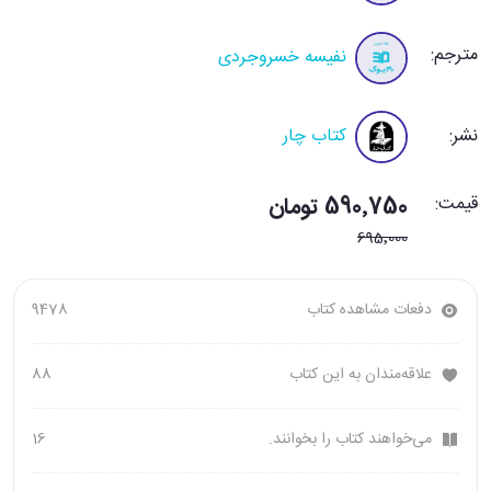
مترجم:
نفیسه خسروجردی
نشر:
کتاب چار
قیمت:
590٬750 تومان
695٬000
دفعات مشاهده کتاب
9478
علاقه‌مندان به این کتاب
88
می‌خواهند کتاب را بخوانند.
16