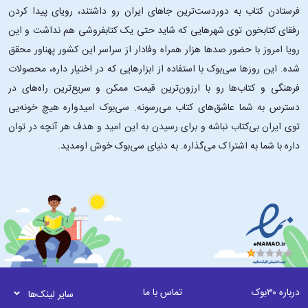
می‌رفت. آن سه کتاب را به‌دست گرفت، جلدشان را دقیق‌تر نگاه کرد و کار
فرستادن کتاب به دوردست‌ترین جاهای ایران رو داشتند، رویای پیدا کردن
«تکنسین‌» را ستود.»
رفقای کتابخون توی شهرهایی که شاید حتی یک کتابفروشی هم نداشت و این
رویا امروز با حضور صدها هزار همراه وفادار از سراسر این کشور پهناور محقق
«زمین نرم بود و زیر پایشان فرو‌می‌رفت. می‌شد فکر کرد که به منطقۀ باتلاقی
شده. این ‌روزها سی‌بوک با استفاده از ابزارهایی که در اختیار داره، محصولات
رسیده‌اند، ولی خاک نرم و خوبی بود که از باران و برف خیس شده بود. گلوله
فرهنگی و کتاب‌ها رو با ارزون‌ترین قیمت ممکن و سریع‌ترین راه‌های در
می‌شد و به کفش و شلوار می‌چسبید. در تمام راه کسی بود که گام برداشتن
دسترس به شما عاشق‌های کتاب می‌رسونه. سی‌بوک امیدواره هیچ خونه‌یی
برایش دشوار باشد و عقب بماند تا با قنداق تفنگ یا با دست، گل را از پایش
بتکاند. ادی با خود گفت: مردان خوشبخت. هیچ‌کدام فکر نمی‌کنند خاک وطن
توی ایران بی‌کتاب نباشه و برای رسیدن به این امید و هدف هر آنچه در توان
به آنها می‌چسبد و سعی می‌کند از رفتن بازشان دارد. اگر هم باران برای مدت
داره با شما به اشتراک می‌گذاره. به دنیای سی‌بوک خوش اومدید.
کوتاهی بند می‌آمد، متوجه نمی‌شدند. هوا همچنان نمناک و از باران سنگین
بود و پنداری صدها متر از آسمان فرو افتاده و زمین را با تکه‌های
خاکستری‌رنگ پوشانده است. تقریباً سی مرد بودند که هوفر رهبری‌شان
می‌کرد. نزدیک به پنج روز مبارزۀ بی‌وقفه و درگیری. به شهر که فکر می‌کردند آن
پنج روز به‌نظر یک عمر می‌رسید.»
تحلیلی بر رمانِ قطره اشکی در اقیانوس‌:
درباره ۳۰بوک
تماس با ما
مانس اشپربر در کتاب
قطره اشکی در اقیانوس
پرتلاطم‌ترین دوران تاریخ اروپا
سایر لینک‌ها