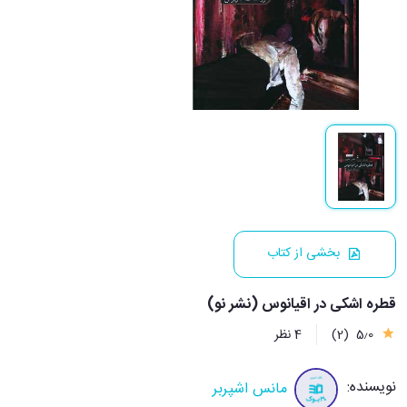
بخشی از کتاب
قطره اشکی در اقیانوس (نشر نو)
5٫0
(2)
4 نظر
نویسنده:
مانس اشپربر