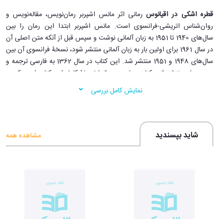
قطره اشکی در اقیانوس
رمانی اثر مانس اشپربر رمان‌نویس، مقاله‌نویس و
روان‌شناس اتریشی-فرانسوی است. مانس اشپربر ابتدا این رمان را بین
سال‌های 1940 تا 1951 به زبان آلمانی نوشت و سپس قبل از آنکه متن اصلی آن
در سال 1961 برای اولین بار به زبان آلمانی منتشر شود، نسخۀ فرانسوی آن بین
سال‌های 1948 و 1951 منتشر شد. این کتاب در سال 1362 به فارسی ترجمه و
در دو جلد منتشر شد. کتاب پیش‌ روی شما نسخۀ کامل این کتاب است که در
یک جلد به چاپ رسیده است. این کتاب دربارۀ فرآینده‌های سیاسی و اجتماعی
نمایش کامل بررسی
بین سال‌های 1931 تا 1944 است. پس زمینۀ رمان گسترش فاشیسم و وقایع
هولوکاست است.
واکنش‌های جهانی به رمانِ قطره اشکی در
شاید بپسندید
مشاهده همه
اقیانوس:
«کتاب قطره اشکی در اقیانوس یکی از مهم‌ترین آثاری است که بعد از سال
1945 میلادی یعنی بعد از جنگ جهانی دوم منتشر شد و این رمان بسیار شبیه
رمان «جنگ و صلح» تولستوی است.»
- هاینریش بل، نویسندۀ کتاب عقاید
یک دلقک