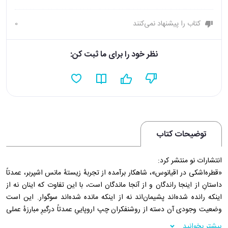
کتاب را پیشنهاد نمی‌کنند
0
نظر خود را برای ما ثبت کن:
توضیحات کتاب
انتشارات نو منتشر کرد:
«قطره‌اشکی در اقیانوس»، شاهکار برآمده از تجربهٔ زیستهٔ مانس اشپربر، عمدتاً
داستانِ از اینجا راندگان و از آنجا ماندگان است، با این تفاوت که اینان نه از
اینکه رانده شده‌اند پشیمان‌اند نه از اینکه مانده شده‌اند سوگوار. این است
وضعیت وجودی آن دسته از روشنفکران چپ اروپاییِ عمدتاً درگیرِ مبارزهٔ عملی
که سودای حقیقت‌جویی را فدای استالینیسمِ مسلط نکرده‌اند؛ روشنفکرانی که
بیشتر بخوانید