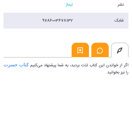
نشر
نیماژ
شابک
9786003678132
اگر از خواندن این کتاب لذت بردید، به شما پیشنهاد می‌‌کنیم
کتاب حسرت
را نیز بخوانید.
...