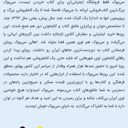
سی‌بوک فقط فروشگاه اینترنتی‌ای برای کتاب خریدن نیست، سی‌بوک
بزرگ‌ترین کتاب‌فروشی ایرانه. با سی‌بوک فاصلۀ شما تا یک کتابفروشی بزرگ و
پروپیمون تنها به اندازۀ یک کلیک شده. چند سال پیش، یعنی سال ۱۳۹۳، چند
تا متخصص جوان و پرانرژیِ عاشقِ کتاب و کتابخونی دور هم جمع شدند؛ اون‌
روزها خرید اینترنتی و سفارش آنلاین تازه‌تازه داشت بین کاربرهای ایرانی پا
می‌گرفت و سی‌بوک هم توی همین فضا متولد شد. اهالی سی‌بوک رویای
فرستادن کتاب به دوردست‌ترین جاهای ایران رو داشتند، رویای پیدا کردن
رفقای کتابخون توی شهرهایی که شاید حتی یک کتابفروشی هم نداشت و این
رویا امروز با حضور صدها هزار همراه وفادار از سراسر این کشور پهناور محقق
شده. این ‌روزها سی‌بوک با استفاده از ابزارهایی که در اختیار داره، محصولات
فرهنگی و کتاب‌ها رو با ارزون‌ترین قیمت ممکن و سریع‌ترین راه‌های در
دسترس به شما عاشق‌های کتاب می‌رسونه. سی‌بوک امیدواره هیچ خونه‌یی
توی ایران بی‌کتاب نباشه و برای رسیدن به این امید و هدف هر آنچه در توان
داره با شما به اشتراک می‌گذاره. به دنیای سی‌بوک خوش اومدید.