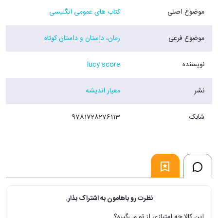
موضوع اصلی
کتاب های عمومی انگلیسی
موضوع فرعی
رمان، داستان و داستان کوتاه
نویسنده
lucy score
نشر
معیار اندیشه
شابک
9781728276113
نظرت رو باهامون به اشتراک بذار.
این کالا چه امتیازی از تو می‌گیره؟