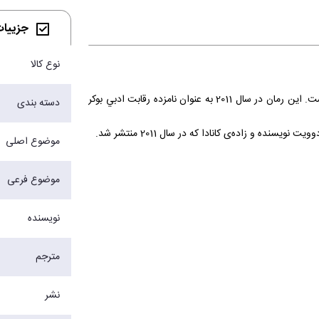
جزییات 
نوع کالا
«برادران سيسترز» داستاني جذاب و پرکشش و سرشار از طنزي سياه و گزنده است. اين رمان در سال 2011 به عنوان نامزده رقابت ادبي بوکر
دسته بندی
موضوع اصلی
اين کتاب کمدي، در سال انتشارش، به‌شدت مورد توجه قرار گرفت و نامزد جايزه‌ی ادبي من بوکر 2011 شد و تقريباً در تمام فهرست‌هاي بهترين
موضوع فرعی
قرن نوزدهم بوده است. کتابي که آن را به‌طور تصادفي در
نویسنده
مترجم
نشر