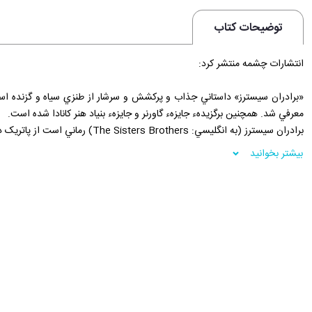
توضیحات کتاب
انتشارات چشمه منتشر کرد:
معرفي شد. همچنين برگزيدهء جايزهء گاورنر و جايزهء بنياد هنر کانادا شده است.
برادران سيسترز (به انگليسي: The Sisters Brothers) رماني است از پاتريک دوويت نويسنده و زاده‌ی کانادا که در سال 2011 منتشر شد.
بیشتر بخوانید
کتاب‌هاي سال 2011 نيز حضور داشت.
پاتريک دوويت هنگام نوشتن کتاب، تحت تاثير مجموعه داستاني قديمي، مربوط به 
يک حراجي پيدا مي‌کند.
فروشگاه اينترنتي 30بوک