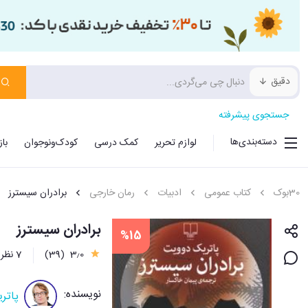
دقیق
جستجوی پیشرفته
دسته‌بندی‌ها
لوازم تحریر
کمک درسی
کودک‌ونوجوان
با
30بوک
کتاب عمومی
ادبیات
رمان خارجی
برادران سیسترز
برادران سیسترز
%15
3٫0
(39)
7 نظر
نویسنده:
پاتر