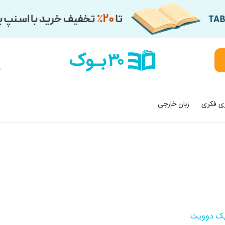
م
زی فکری
زبان خارجی
یک دوویت