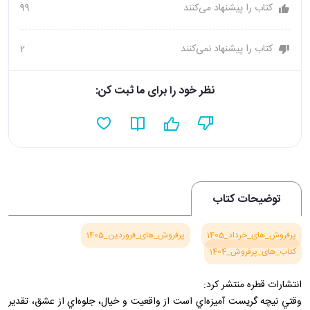
کتاب را پیشنهاد می‌کنند
99
کتاب را پیشنهاد نمی‌کنند
2
نظر خود را برای ما ثبت کن:
توضیحات کتاب
پرفروش_های_خرداد_1405
پرفروش_های_فروردین_1405
کتاب_های_پرفروش_1404
انتشارات قطره منتشر کرد:
وقتي نيچه گريست آميزه‌اي است از واقعيت و خيال، جلوه‌اي از عشق، تقدير