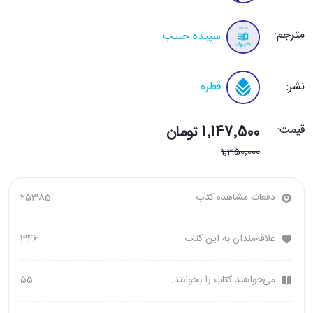
مترجم:
سپیده حبیب
نشر:
قطره
قیمت:
1٬147٬500 تومان
1٬350٬000
دفعات مشاهده کتاب
25385
علاقه‌مندان به این کتاب
346
می‌خواهند کتاب را بخوانند.
55