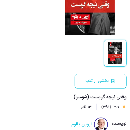
بخشی از کتاب
وقتی نیچه گریست (شومیز)
3٫0
(391)
13 نظر
نویسنده:
اروین یالوم