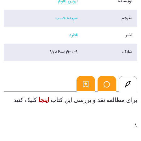
نویسنده
اروین یالوم
مترجم
سپیده حبیب
نشر
قطره
شابک
9786001192029
برای مطالعه نقد و بررسی این کتاب
اینجا
کلیک کنید
./