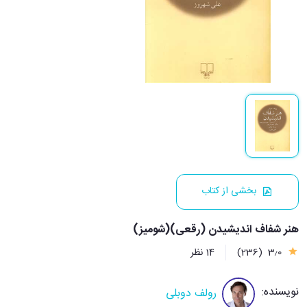
بخشی از کتاب
هنر شفاف اندیشیدن (رقعی)(شومیز)
3٫0
(236)
14 نظر
نویسنده:
رولف دوبلی