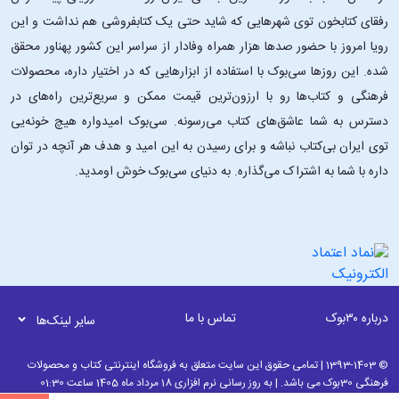
است، مثلاً‌در شصت‌سالگی. فرض کن او در اواسط دههٔ 1860 به قتل رسیده،
رفقای کتابخون توی شهرهایی که شاید حتی یک کتابفروشی هم نداشت و این
یعنی حدس ما این است که او در سال 1805 به دنیا آمده (جواب صحیح سال
1809 است). پس ما چه‌طور این مسئله را حل کردیم؟ به کمک مرجع (دههٔ
رویا امروز با حضور صدها هزار همراه وفادار از سراسر این کشور پهناور محقق
1860 میلادی) به یک حدس نسبتاً دقیق رسیدیم. هر وقت چیزی را حدس
شده. این ‌روزها سی‌بوک با استفاده از ابزارهایی که در اختیار داره، محصولات
می‌زنیم ـ مثل طول رودخانه‌ٔ می‌سی‌سی‌پی، تراکم جمعیت در روسیه، تعداد
فرهنگی و کتاب‌ها رو با ارزون‌ترین قیمت ممکن و سریع‌ترین راه‌های در
نیروگاه‌های هسته‌ای در فرانسه‌ ـ از مرجع کمک می‌گیریم. ما با چیزی که
دسترس به شما عاشق‌های کتاب می‌رسونه. سی‌بوک امیدواره هیچ خونه‌یی
نسبت به آن اطمینان داریم شروع می‌کنیم و در ادامه به قلمرو ناشناخته‌ها
توی ایران بی‌کتاب نباشه و برای رسیدن به این امید و هدف هر آنچه در توان
می‌رویم. جز این، چه‌طور می‌توانستیم این کار را انجام بدهیم؟ یک عدد
داره با شما به اشتراک می‌گذاره. به دنیای سی‌بوک خوش اومدید.
تصادفی را همین‌طور انتخاب کنیم؟ این‌که غیرمنطقی است. متأسفانه ما از
مرجع‌ها وقتی نیازی هم به آن‌ها نیست، استفاده می‌کنیم.»
دربارهٔ خطاهای شناختی‌:
آیا تابه‌حال روی مساله‌ای سرمایه‌گذاری کرده‌اید یا وقت گذاشته‌اید که بعداً با
نگاهی به گذشته متوجه شده باشید اصلاً ارزشش را نداشته است؟ یا شده به
درباره ۳۰بوک
تماس با ما
سایر لینک‌ها
انجام کاری که می‌دانستید برای شما بد است ادامه دهید؟ این‌ها نمونه‌هایی
از سوءگیری‌های شناختی یا خطاهای شناختی است، خطاهای ساده‌ای که همهٔ
© 1393-1403 | تمامی حقوق این سایت متعلق به فروشگاه اینترنتی کتاب و محصولات
ما در تفکر روزمره و زندگی مرتکب آن‌ها می‌شویم. اما اگر این خطاها را
فرهنگی 30بوک می باشد. | به روز رسانی نرم افزاری 18 مرداد ماه 1405 ساعت 01:30
بشناسیم و بدانیم این خطاها چیستند و چگونه آن‌ها را تشخیص دهیم،