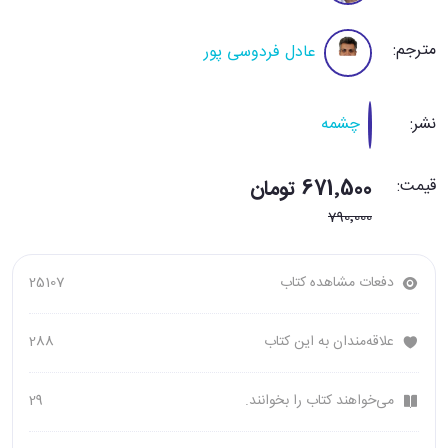
مترجم:
عادل فردوسی پور
نشر:
چشمه
قیمت:
671٬500 تومان
790٬000
دفعات مشاهده کتاب
25107
علاقه‌مندان به این کتاب
288
می‌خواهند کتاب را بخوانند.
29