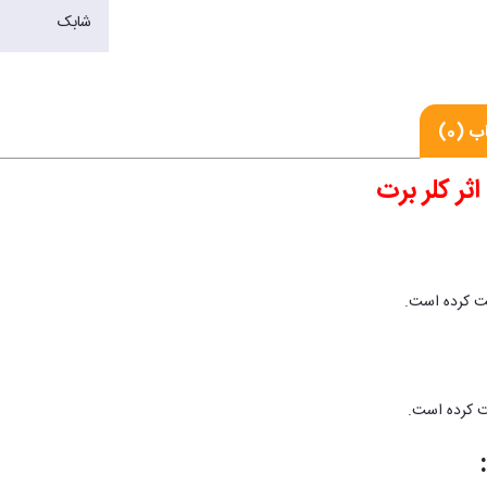
شابک
 (0)
ثر کلر برت