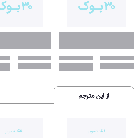
جملات درخشانی از کتاب آنچه نمی‌خواهند درباره
«اولین برداشت‌های ما از پول که در عنفوان کودکی شکل می‌گیرند تأثیری قدرتمند
تثبیت می‌شود. توجه کنید گفتم هفت، نه هفده! برای همین از تمام مهمانانی ک
بود. او می‌خواسته بداند چقدر پول لازم دارد که بتواند یک خانه مخصوص خودش ب
به ارزش 50 میلیون پوند صرف کند؟ گینا میلر، مدیر سرمایه‌گذاری و تبلیغات، گفت زمانی که در گینه زندگی می‌کرده، مادرش حسابی اهل حساب‌وکتاب بوده است.»
«بگذارید رازی را به شما بگویم. در مدرسه، همیشه پایین‌ترین نمره‌های درس 
بچه‌ها خوب نبود. این روزها حتی ساده‌ترین محاسبات را هم با ماشین‌حساب آیفو
روشن است که باید این مشکل را حل می‌کردم! هنوز هم سرعتم بالا نیست اما می‌
خانم سگر، می‌پرسید: «دخترم، فیثاغورس چه می‌خواهد بگوید؟ محاسبۀ ابعاد مثلث
از این مترجم
بگیرد دروس ریاضی مدارس بیشتر به مسائل «محاسبات مالی» بپردازند. تمام بچه‌ه
از آن پول بهره‌مند شویم. بعداً نشان می‌دهم تجارب اولیۀ ما از پول چه تأثیر م
نمی‌دانیم چرا چنین کاری می‌کنیم. ما مجموعه‌ای عادت می‌سازیم که ذهنمان را