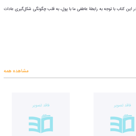
و مفسر مالی و ویراستارِ مجلۀ فایننشال تایمز است. این کتاب در سال 2023 منتشر شد. او در این کتاب با توجه به رابطۀ عاطفی ما با پول، به قلب چگونگی شکل‌گیری عادات
ب برای شماست. مهم نیست چند ساله هستید، کلر برت با روش‌ها و صدها نکتۀ عملی
مشاهده همه