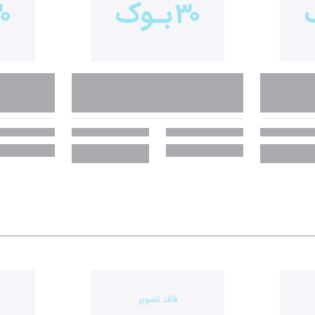
 پول بدانید:
 بر ادامۀ زندگی‌مان می‌گذارند: این موضوع ثابت شده است. مطالعۀ گسترده‌ای که د
ه به پادکست مطب پول می‌آیند می‌پرسم: «اولین خاطره‌ای که از پول دارید چیست
پاسخ‌های جالب به این سؤال
خرد و بالا به رؤیای داشتن اتاقی جداگانه برسد! به نظرتان ممکن است همین اندی
ریاضی مال من بود. بله، خب ضرب و تقسیم و این‌ها را خوب انجام می‌دهم (و ژس
نم چک می‌کنم چون چنان‌که باید به مغز خودم اعتماد ندارم. از آنجا‌که سروکارم 
دانم که اگر وقت کافی داشته باشم می‌توانم از پس مسائل بربیایم. همین مسئله 
 دقیقاً به چه کار ما می‌آید؟» دست‌وپایم را گم می‌کردم. از آخرین امتحان ریاضی
ا به پول علاقه دارند و هزار جور مهارت به‌دردبخور هست که می‌توانیم یادشان بد
«پول بیشتر به خودی‌خود باعث تغییر ارتباط احساسی ما با پول یا حل مشکلات ما
اندگاری دارند؛ درواقع عادت‌های ما این‌چنین شکل می‌گیرند. عادت‌ها میان‌برهای 
 به سمت رفتارهایی خاص در قبال پول هدایت می‌کنند و این موضوع در جوانی «شخ