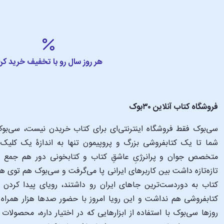
• فصل سوم: اوضاع مالی‌تان را راست و ریس کنید
• فصل چهارم: تله وام
• فصل پنجم: هشتگ هدف
• فصل ششم: مخاطرات میان برزدن به ثروت
• فصل هفتم: کم‌کم ثروتمند شوید
هر روز سال رو با تخفیف خرید کن
• فصل هشتم: حداکثری کردن درآمد
• فصل نهم: صحبت از پول
اگر از خواندن کتاب آنچه نمی‌خواهند دربارۀ پول 
فروشگاه کتاب آنلاین ۳۰بوک
سی‌بوک فقط فروشگاه اینترنتی‌ای برای کتاب خریدن نیست، سی‌بوک 
•
اثر مشترک دارون عجم اغلو، دیوید لیبسون و جان.ای لیست
کلیات علم اقتصاد
اقتصادی برای فهم رفتار بشر قرار دارند؛ یعنی بهینه‌یابی، تعادل و روش تجربی. 
پیش‌بینی می‌کنند.
متخصص جوان و پرانرژیِ عاشقِ کتاب و کتابخونی دور هم جمع شدن
تازه‌تازه داشت بین کاربرهای ایرانی پا می‌گرفت و سی‌بوک هم توی 
•
اثر مشترک سندهیل مولاینیتن اقتصاددان رفتاری و الدار
فقر احمق می‌کند
کتاب به دوردست‌ترین جاهای ایران رو داشتند، رویای پیدا کرد
مخاطبین نشان می‌دهند که چگونه افراد و گروه‌های مردمی می‌توانند کمیابی را 
کتابفروشی هم نداشت و این رویا امروز با حضور صدها هزار همراه و
‌روزها سی‌بوک با استفاده از ابزارهایی که در اختیار داره، محصولات
•
اثر گئورک زیمل جستارنویس زبردست است. او در این کتاب به م
فلسفۀ پول