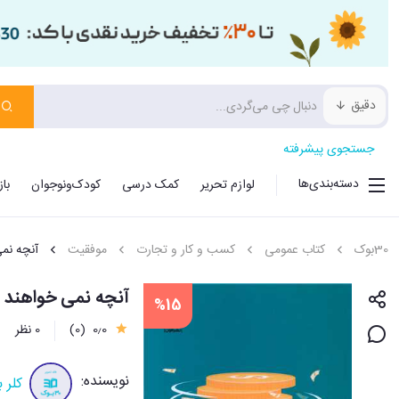
دقیق
جستجوی پیشرفته
دسته‌بندی‌ها
لوازم تحریر
کمک درسی
کودک‌ونوجوان
با
30بوک
کتاب عمومی
کسب و کار و تجارت
موفقیت
آنچه نمی
آنچه نمی خواهند در
%15
0٫0
(0)
0 نظر
نویسنده:
کلر 