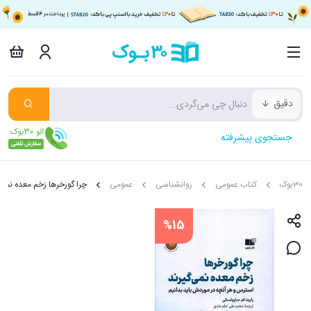
دقیق
جستجوی پیشرفته
30بوک
کتاب عمومی
روانشناسی
عمومی
چرا گورخرها زخم معده نمی 
%15