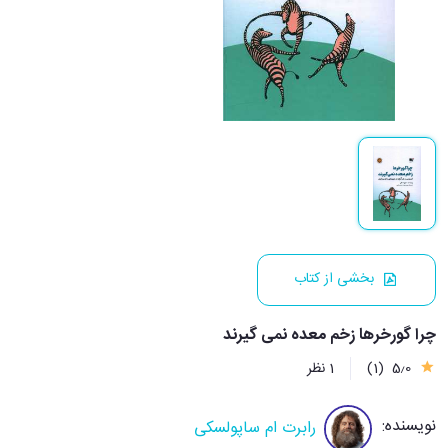
بخشی از کتاب
چرا گورخرها زخم معده نمی گیرند
5٫0
(1)
1 نظر
نویسنده:
رابرت ام ساپولسکی