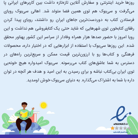
روزها خرید اینترنتی و سفارش آنلاین تازه‌تازه داشت بین کاربرهای ایرانی پا
تکاملی حیوانات، استرس روانیِ پایدار اختراع مدرنی است که به طور عمده به
می‌گرفت و سی‌بوک هم توی همین فضا متولد شد. اهالی سی‌بوک رویای
انسان و سایر نخستی‌های اجتماعی محدود می‌شود. ما قادریم هیجانات بسیار
فرستادن کتاب به دوردست‌ترین جاهای ایران رو داشتند، رویای پیدا کردن
شدیدی را تجربه کنیم که صرفاً محدود به افکارمان هستند (و غوغایی در
رفقای کتابخون توی شهرهایی که شاید حتی یک کتابفروشی هم نداشت و این
درونمان راه می‌اندازند). دو نفر می‌توانند روبه‌روی هم بنشینند و گاهی تنها
قطعه‌هایی چوبی را حرکت دهند. این حرکت ساده می‌تواند مقدمۀ رویدادی
رویا امروز با حضور صدها هزار همراه وفادار از سراسر این کشور پهناور محقق
به‌شدت هیجانی باشد؛ استادان بزرگ شطرنج، در طول مسابقات خود، می‌توانند
شده. این ‌روزها سی‌بوک با استفاده از ابزارهایی که در اختیار داره، محصولات
نیازهای متابولیکی بر بدن خود اعمال کنند که تفاوت چندانی با ورزشکاران
فرهنگی و کتاب‌ها رو با ارزون‌ترین قیمت ممکن و سریع‌ترین راه‌های در
حرفه‌ای در اوج یک رویداد رقابتی ندارد. یا شاید امضا کردن یک تکه کاغذ
دسترس به شما عاشق‌های کتاب می‌رسونه. سی‌بوک امیدواره هیچ خونه‌یی
یکی از هیجان‌انگیزترین رویدادهای زندگی یک فرد باشد؛ اگر این فرد به‌تازگی
توی ایران بی‌کتاب نباشه و برای رسیدن به این امید و هدف هر آنچه در توان
دستور اخراج یک رقیب منفور را پس از ماه‌ها توطئه و برنامه‌ریزی امضا کرده
داره با شما به اشتراک می‌گذاره. به دنیای سی‌بوک خوش اومدید.
باشد، پاسخ‌های فیزیولوژیکی او ممکن است به طور تکان‌دهنده‌ای شبیه به
پاسخ‌های فیزیولوژیکی بدن یک بابون ساوانا باشد که به طرف رقیب خود پریده
و صورت او را زخمی کرده است.»
«در این چارچوب گسترده، یک عامل استرس‌زا را می‌توان به صورت هر چیزی
تعریف کرد که بدن شما را از تعادل آلوستاتیک خارج می‌کند و تلاش بدن شما
برای بازگرداندن آلوستاز پاسخ بدن به استرس است؛ ترشح برخی هورمون‌ها،
مهار برخی دیگر، فعال شدن بخشی‌های خاصی از سیستم عصبی و غیره. صرف