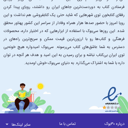
تیا گفت: «خب، پس خوبه که می‌ریم ماهیگیری، نه شنا. نگران نباش. جات
فرستادن کتاب به دوردست‌ترین جاهای ایران رو داشتند، رویای پیدا کردن
پیش من امنه.» اما در ذهن رز واژه‌های امنیت و ساحران با هم جور در
رفقای کتابخون توی شهرهایی که شاید حتی یک کتابفروشی هم نداشت و این
نمی‌آمدند، به‌خصوص بعد از اتفاقی که دیشب افتاده بود. بااین‌حال، به نظرش
رسید که جایش توی قایق پیش تیا امن‌تر از تنهاماندن توی ساحل است، پس
رویا امروز با حضور صدها هزار همراه وفادار از سراسر این کشور پهناور محقق
دل‌وجرئتش را جمع کرد و سوار قایق شد؛ بنابراین همان‌طور که ساحران دیگر با
شده. این ‌روزها سی‌بوک با استفاده از ابزارهایی که در اختیار داره، محصولات
سردرد از خواب بیدار می‌شدند، تیا پاروها را برداشت و قایقی را که خودش و
فرهنگی و کتاب‌ها رو با ارزون‌ترین قیمت ممکن و سریع‌ترین راه‌های در
رز سوار آن بودند به میان امواج دریا راند.»
دسترس به شما عاشق‌های کتاب می‌رسونه. سی‌بوک امیدواره هیچ خونه‌یی
توی ایران بی‌کتاب نباشه و برای رسیدن به این امید و هدف هر آنچه در توان
خلاصهٔ رمان تاج دوقلوها‌:
داره با شما به اشتراک می‌گذاره. به دنیای سی‌بوک خوش اومدید.
رمانِ تاج دوقلوها
داستان دو خواهر دوقلو است که از بدو تولد از هم جدا
شده‌اند. رِن گرین راک همیشه می‌دانست که باید روزی تاج و تخت را از
خواهرش بدزدد. او که از بدو تولد برای بازگشت به قصر و انتقام گرفتن از قاتل
والدینش آموزش دیده است، هر کاری می‌کند تا ملکه شود و از جامعهٔ
جادوگرانی که او را بزرگ کرده‌اند محافظت کند؛ یا این کار را می‌کرد اگر ناگهان
مجذوب نگهبانِ خوشتیپ و جذاب قصر نمی‌شد و اگر جادوی سرکشش آن‌قدر
برایش دردسر درست نمی‌کرد! پرنسس رز والهارت می‌داند که قدرتْ مسئولیت
زیادی دارد و اجازه نمی‌دهد موضوع کوچکی مانند دزدیده ‌شدنش یا ناگهان سر
درباره ۳۰بوک
تماس با ما
سایر لینک‌ها
از بیابان درآوردنش مانع انجام وظیفه‌اش شود. اما زندگی بیرون از کاخ