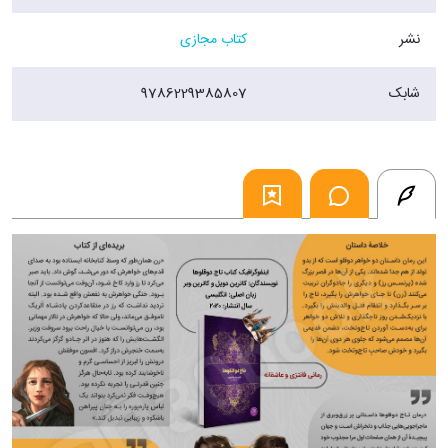
نشر
کتاب مجازی
شابک
9786229385807