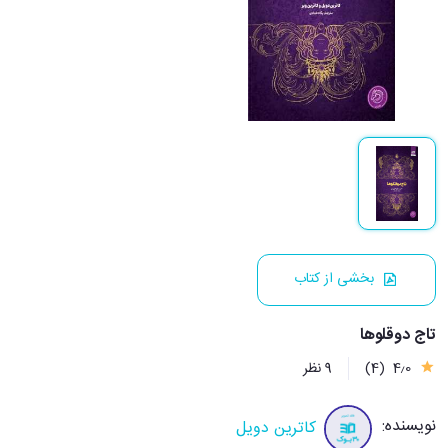
بخشی از کتاب
تاج دوقلوها
4٫0
(4)
9 نظر
نویسنده:
کاترین دویل