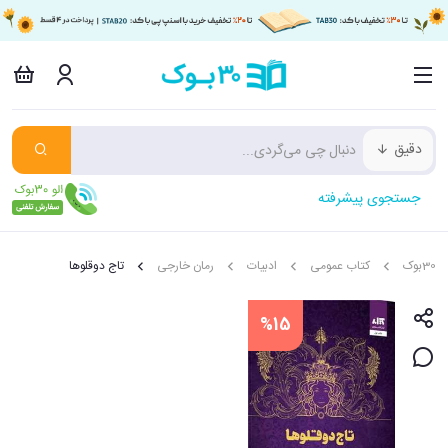
دقیق
جستجوی پیشرفته
30بوک
کتاب عمومی
ادبیات
رمان خارجی
تاج دوقلوها
%15