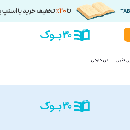
م
زی فکری
زبان خارجی